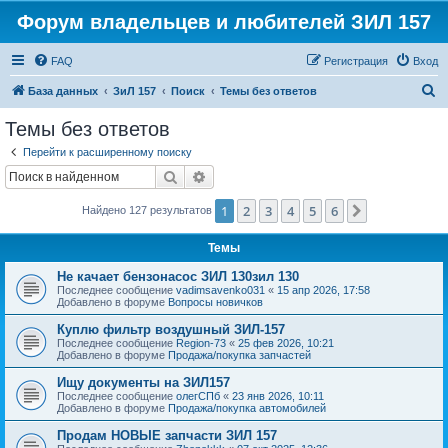
Форум владельцев и любителей ЗИЛ 157
FAQ
Регистрация
Вход
П
База данных
ЗиЛ 157
Поиск
Темы без ответов
о
Темы без ответов
и
Перейти к расширенному поиску
с
Поиск
Расширенный поиск
к
1
2
3
4
5
6
След.
Найдено 127 результатов
Темы
Не качает бензонасос ЗИЛ 130зил 130
Последнее сообщение
vadimsavenko031
«
15 апр 2026, 17:58
Добавлено в форуме
Вопросы новичков
Куплю фильтр воздушный ЗИЛ-157
Последнее сообщение
Region-73
«
25 фев 2026, 10:21
Добавлено в форуме
Продажа/покупка запчастей
Ищу документы на ЗИЛ157
Последнее сообщение
олегСПб
«
23 янв 2026, 10:11
Добавлено в форуме
Продажа/покупка автомобилей
Продам НОВЫЕ запчасти ЗИЛ 157