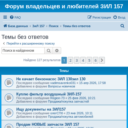
Форум владельцев и любителей ЗИЛ 157
FAQ
Регистрация
Вход
П
База данных
ЗиЛ 157
Поиск
Темы без ответов
о
Темы без ответов
и
Перейти к расширенному поиску
с
Поиск
Расширенный поиск
к
1
2
3
4
5
6
След.
Найдено 127 результатов
Темы
Не качает бензонасос ЗИЛ 130зил 130
Последнее сообщение
vadimsavenko031
«
15 апр 2026, 17:58
Добавлено в форуме
Вопросы новичков
Куплю фильтр воздушный ЗИЛ-157
Последнее сообщение
Region-73
«
25 фев 2026, 10:21
Добавлено в форуме
Продажа/покупка запчастей
Ищу документы на ЗИЛ157
Последнее сообщение
олегСПб
«
23 янв 2026, 10:11
Добавлено в форуме
Продажа/покупка автомобилей
Продам НОВЫЕ запчасти ЗИЛ 157