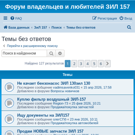
Форум владельцев и любителей ЗИЛ 157
FAQ
Регистрация
Вход
П
База данных
ЗиЛ 157
Поиск
Темы без ответов
о
Темы без ответов
и
Перейти к расширенному поиску
с
Поиск
Расширенный поиск
к
1
2
3
4
5
6
След.
Найдено 127 результатов
Темы
Не качает бензонасос ЗИЛ 130зил 130
Последнее сообщение
vadimsavenko031
«
15 апр 2026, 17:58
Добавлено в форуме
Вопросы новичков
Куплю фильтр воздушный ЗИЛ-157
Последнее сообщение
Region-73
«
25 фев 2026, 10:21
Добавлено в форуме
Продажа/покупка запчастей
Ищу документы на ЗИЛ157
Последнее сообщение
олегСПб
«
23 янв 2026, 10:11
Добавлено в форуме
Продажа/покупка автомобилей
Продам НОВЫЕ запчасти ЗИЛ 157