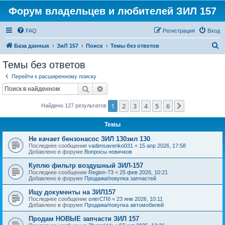
Форум владельцев и любителей ЗИЛ 157
FAQ
Регистрация
Вход
П
База данных
ЗиЛ 157
Поиск
Темы без ответов
о
Темы без ответов
и
Перейти к расширенному поиску
с
Поиск
Расширенный поиск
к
1
2
3
4
5
6
След.
Найдено 127 результатов
Темы
Не качает бензонасос ЗИЛ 130зил 130
Последнее сообщение
vadimsavenko031
«
15 апр 2026, 17:58
Добавлено в форуме
Вопросы новичков
Куплю фильтр воздушный ЗИЛ-157
Последнее сообщение
Region-73
«
25 фев 2026, 10:21
Добавлено в форуме
Продажа/покупка запчастей
Ищу документы на ЗИЛ157
Последнее сообщение
олегСПб
«
23 янв 2026, 10:11
Добавлено в форуме
Продажа/покупка автомобилей
Продам НОВЫЕ запчасти ЗИЛ 157