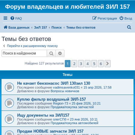
Форум владельцев и любителей ЗИЛ 157
FAQ
Регистрация
Вход
П
База данных
ЗиЛ 157
Поиск
Темы без ответов
о
Темы без ответов
и
Перейти к расширенному поиску
с
Поиск
Расширенный поиск
к
1
2
3
4
5
6
След.
Найдено 127 результатов
Темы
Не качает бензонасос ЗИЛ 130зил 130
Последнее сообщение
vadimsavenko031
«
15 апр 2026, 17:58
Добавлено в форуме
Вопросы новичков
Куплю фильтр воздушный ЗИЛ-157
Последнее сообщение
Region-73
«
25 фев 2026, 10:21
Добавлено в форуме
Продажа/покупка запчастей
Ищу документы на ЗИЛ157
Последнее сообщение
олегСПб
«
23 янв 2026, 10:11
Добавлено в форуме
Продажа/покупка автомобилей
Продам НОВЫЕ запчасти ЗИЛ 157