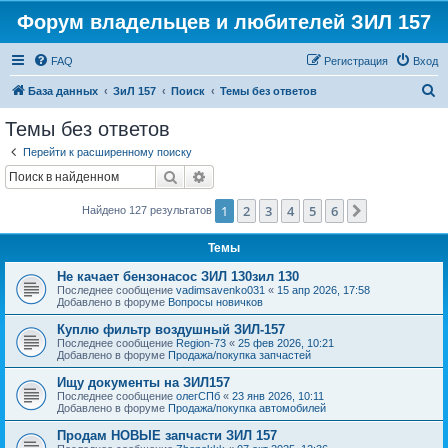
Форум владельцев и любителей ЗИЛ 157
FAQ
Регистрация
Вход
П
База данных
ЗиЛ 157
Поиск
Темы без ответов
о
Темы без ответов
и
Перейти к расширенному поиску
с
Поиск
Расширенный поиск
к
1
2
3
4
5
6
След.
Найдено 127 результатов
Темы
Не качает бензонасос ЗИЛ 130зил 130
Последнее сообщение
vadimsavenko031
«
15 апр 2026, 17:58
Добавлено в форуме
Вопросы новичков
Куплю фильтр воздушный ЗИЛ-157
Последнее сообщение
Region-73
«
25 фев 2026, 10:21
Добавлено в форуме
Продажа/покупка запчастей
Ищу документы на ЗИЛ157
Последнее сообщение
олегСПб
«
23 янв 2026, 10:11
Добавлено в форуме
Продажа/покупка автомобилей
Продам НОВЫЕ запчасти ЗИЛ 157