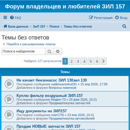
Форум владельцев и любителей ЗИЛ 157
FAQ
Регистрация
Вход
П
База данных
ЗиЛ 157
Поиск
Темы без ответов
о
Темы без ответов
и
Перейти к расширенному поиску
с
Поиск
Расширенный поиск
к
1
2
3
4
5
6
След.
Найдено 127 результатов
Темы
Не качает бензонасос ЗИЛ 130зил 130
Последнее сообщение
vadimsavenko031
«
15 апр 2026, 17:58
Добавлено в форуме
Вопросы новичков
Куплю фильтр воздушный ЗИЛ-157
Последнее сообщение
Region-73
«
25 фев 2026, 10:21
Добавлено в форуме
Продажа/покупка запчастей
Ищу документы на ЗИЛ157
Последнее сообщение
олегСПб
«
23 янв 2026, 10:11
Добавлено в форуме
Продажа/покупка автомобилей
Продам НОВЫЕ запчасти ЗИЛ 157