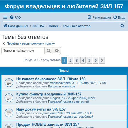
Форум владельцев и любителей ЗИЛ 157
FAQ
Регистрация
Вход
П
База данных
ЗиЛ 157
Поиск
Темы без ответов
о
Темы без ответов
и
Перейти к расширенному поиску
с
Поиск
Расширенный поиск
к
1
2
3
4
5
6
След.
Найдено 127 результатов
Темы
Не качает бензонасос ЗИЛ 130зил 130
Последнее сообщение
vadimsavenko031
«
15 апр 2026, 17:58
Добавлено в форуме
Вопросы новичков
Куплю фильтр воздушный ЗИЛ-157
Последнее сообщение
Region-73
«
25 фев 2026, 10:21
Добавлено в форуме
Продажа/покупка запчастей
Ищу документы на ЗИЛ157
Последнее сообщение
олегСПб
«
23 янв 2026, 10:11
Добавлено в форуме
Продажа/покупка автомобилей
Продам НОВЫЕ запчасти ЗИЛ 157