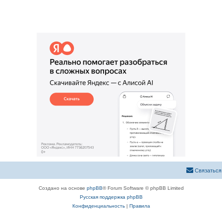
ы
в
т
е
ы
т
ы
Связаться
Создано на основе
phpBB
® Forum Software © phpBB Limited
Русская поддержка phpBB
Конфиденциальность
|
Правила