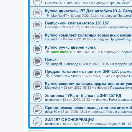
Никита47
»
09 апр 2022, 20:47
» в форуме
Трансмиссия
Куплю двигатель 157 Для автобуса Ю.А. Гага
MaxRus67
»
11 фев 2022, 21:14
» в форуме
Продажа/
Выпускной клапан мотор 120,157.
Grunbau
»
19 янв 2022, 10:49
» в форуме
Продажа/покупк
Куплю комплект колёсных тормозных меха
comandor
»
08 янв 2022, 18:27
» в форуме
Продажа/покуп
Куплю ручку дверей кунга
MAVr-diesel
»
08 янв 2022, 01:03
» в форуме
Продажа
Поиск
андрей нновгород
»
04 янв 2022, 11:35
» в форуме
Пр
Продам Толстовки с принтом ЗИЛ-157, разме
CombatCrew Shop
»
18 май 2021, 15:42
» в форуме
П
Куплю решетки на фары, держатель огнетуш
Medvedka
»
23 сен 2020, 08:13
» в форуме
Продажа/поку
Установка ГУРа от бычка на ЗИЛ 157 КД
mindozee
»
13 сен 2020, 17:23
» в форуме
Рама и управл
Срочно нужна ваша помощь про вес автомоб
dimas50
»
18 авг 2020, 23:11
» в форуме
Рама и управле
ЗИЛ-157 С КОНСЕРВАЦИИ
mindozee
»
16 авг 2020, 17:46
» в форуме
Видео ЗИЛ-157