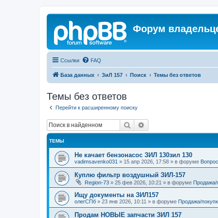
Форум владельце
Ссылки
FAQ
База данных
ЗиЛ 157
Поиск
Темы без ответов
Темы без ответов
Перейти к расширенному поиску
Поиск
Расширенный поиск
ТЕМЫ
Не качает бензонасос ЗИЛ 130зил 130
vadimsavenko031
»
15 апр 2026, 17:58
» в форуме
Вопрос
Куплю фильтр воздушный ЗИЛ-157
Region-73
»
25 фев 2026, 10:21
» в форуме
Продажа/
Ищу документы на ЗИЛ157
олегСПб
»
23 янв 2026, 10:11
» в форуме
Продажа/покупк
Продам НОВЫЕ запчасти ЗИЛ 157