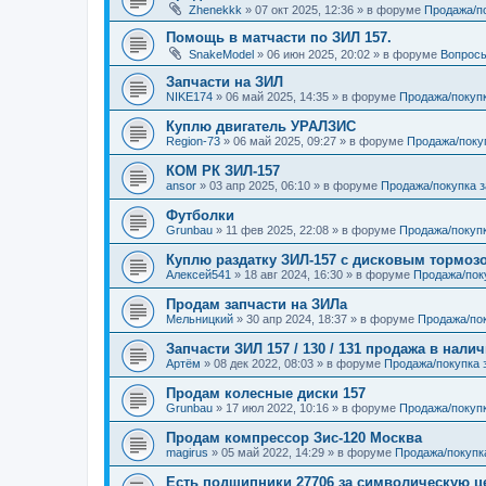
Zhenekkk
»
07 окт 2025, 12:36
» в форуме
Продажа/п
Помощь в матчасти по ЗИЛ 157.
SnakeModel
»
06 июн 2025, 20:02
» в форуме
Вопросы
Запчасти на ЗИЛ
NIKE174
»
06 май 2025, 14:35
» в форуме
Продажа/покуп
Куплю двигатель УРАЛЗИС
Region-73
»
06 май 2025, 09:27
» в форуме
Продажа/поку
КОМ РК ЗИЛ-157
ansor
»
03 апр 2025, 06:10
» в форуме
Продажа/покупка 
Футболки
Grunbau
»
11 фев 2025, 22:08
» в форуме
Продажа/покупк
Куплю раздатку ЗИЛ-157 с дисковым тормоз
Алексей541
»
18 авг 2024, 16:30
» в форуме
Продажа/пок
Продам запчасти на ЗИЛа
Мельницкий
»
30 апр 2024, 18:37
» в форуме
Продажа/пок
Запчасти ЗИЛ 157 / 130 / 131 продажа в нали
Артём
»
08 дек 2022, 08:03
» в форуме
Продажа/покупка 
Продам колесные диски 157
Grunbau
»
17 июл 2022, 10:16
» в форуме
Продажа/покуп
Продам компрессор Зис-120 Москва
magirus
»
05 май 2022, 14:29
» в форуме
Продажа/покупк
Есть подшипники 27706 за символическую ц