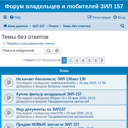
Форум владельцев и любителей ЗИЛ 157
FAQ
Регистрация
Вход
П
База данных
ЗиЛ 157
Поиск
Темы без ответов
о
Темы без ответов
и
Перейти к расширенному поиску
с
Поиск
Расширенный поиск
к
1
2
3
4
5
6
След.
Найдено 127 результатов
Темы
Не качает бензонасос ЗИЛ 130зил 130
Последнее сообщение
vadimsavenko031
«
15 апр 2026, 17:58
Добавлено в форуме
Вопросы новичков
Куплю фильтр воздушный ЗИЛ-157
Последнее сообщение
Region-73
«
25 фев 2026, 10:21
Добавлено в форуме
Продажа/покупка запчастей
Ищу документы на ЗИЛ157
Последнее сообщение
олегСПб
«
23 янв 2026, 10:11
Добавлено в форуме
Продажа/покупка автомобилей
Продам НОВЫЕ запчасти ЗИЛ 157