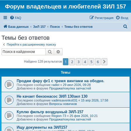
Форум владельцев и любителей ЗИЛ 157
FAQ
Регистрация
Вход
П
База данных
ЗиЛ 157
Поиск
Темы без ответов
о
Темы без ответов
и
Перейти к расширенному поиску
с
Поиск
Расширенный поиск
к
1
2
3
4
5
6
След.
Найдено 128 результатов
Темы
Продам фару фг1 с тремя винтами на ободке.
Последнее сообщение
radist
«
29 июл 2026, 09:28
Добавлено в форуме
Продажа/покупка запчастей
Не качает бензонасос ЗИЛ 130зил 130
Последнее сообщение
vadimsavenko031
«
15 апр 2026, 17:58
Добавлено в форуме
Вопросы новичков
Куплю фильтр воздушный ЗИЛ-157
Последнее сообщение
Region-73
«
25 фев 2026, 10:21
Добавлено в форуме
Продажа/покупка запчастей
Ищу документы на ЗИЛ157