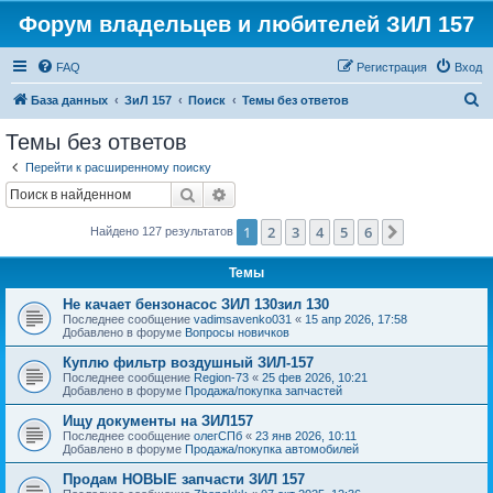
Форум владельцев и любителей ЗИЛ 157
FAQ
Регистрация
Вход
П
База данных
ЗиЛ 157
Поиск
Темы без ответов
о
Темы без ответов
и
Перейти к расширенному поиску
с
Поиск
Расширенный поиск
к
1
2
3
4
5
6
След.
Найдено 127 результатов
Темы
Не качает бензонасос ЗИЛ 130зил 130
Последнее сообщение
vadimsavenko031
«
15 апр 2026, 17:58
Добавлено в форуме
Вопросы новичков
Куплю фильтр воздушный ЗИЛ-157
Последнее сообщение
Region-73
«
25 фев 2026, 10:21
Добавлено в форуме
Продажа/покупка запчастей
Ищу документы на ЗИЛ157
Последнее сообщение
олегСПб
«
23 янв 2026, 10:11
Добавлено в форуме
Продажа/покупка автомобилей
Продам НОВЫЕ запчасти ЗИЛ 157