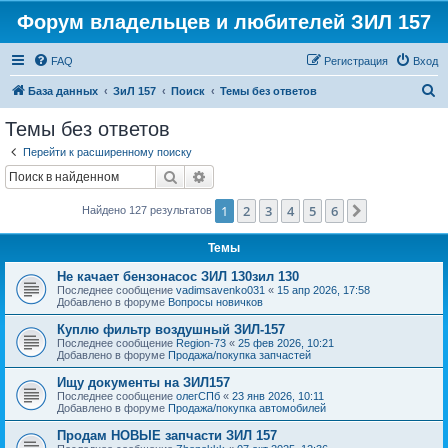
Форум владельцев и любителей ЗИЛ 157
FAQ
Регистрация
Вход
П
База данных
ЗиЛ 157
Поиск
Темы без ответов
о
Темы без ответов
и
Перейти к расширенному поиску
с
Поиск
Расширенный поиск
к
1
2
3
4
5
6
След.
Найдено 127 результатов
Темы
Не качает бензонасос ЗИЛ 130зил 130
Последнее сообщение
vadimsavenko031
«
15 апр 2026, 17:58
Добавлено в форуме
Вопросы новичков
Куплю фильтр воздушный ЗИЛ-157
Последнее сообщение
Region-73
«
25 фев 2026, 10:21
Добавлено в форуме
Продажа/покупка запчастей
Ищу документы на ЗИЛ157
Последнее сообщение
олегСПб
«
23 янв 2026, 10:11
Добавлено в форуме
Продажа/покупка автомобилей
Продам НОВЫЕ запчасти ЗИЛ 157