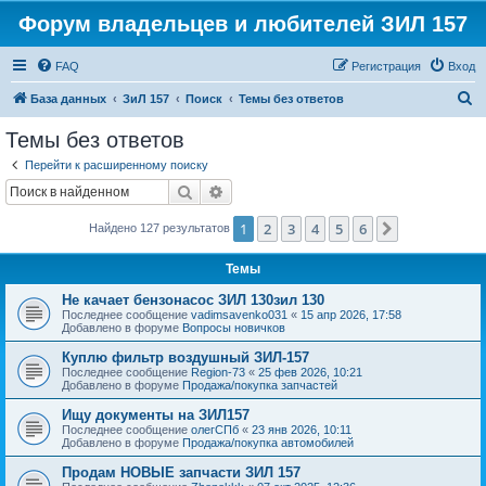
Форум владельцев и любителей ЗИЛ 157
FAQ
Регистрация
Вход
П
База данных
ЗиЛ 157
Поиск
Темы без ответов
о
Темы без ответов
и
Перейти к расширенному поиску
с
Поиск
Расширенный поиск
к
1
2
3
4
5
6
След.
Найдено 127 результатов
Темы
Не качает бензонасос ЗИЛ 130зил 130
Последнее сообщение
vadimsavenko031
«
15 апр 2026, 17:58
Добавлено в форуме
Вопросы новичков
Куплю фильтр воздушный ЗИЛ-157
Последнее сообщение
Region-73
«
25 фев 2026, 10:21
Добавлено в форуме
Продажа/покупка запчастей
Ищу документы на ЗИЛ157
Последнее сообщение
олегСПб
«
23 янв 2026, 10:11
Добавлено в форуме
Продажа/покупка автомобилей
Продам НОВЫЕ запчасти ЗИЛ 157