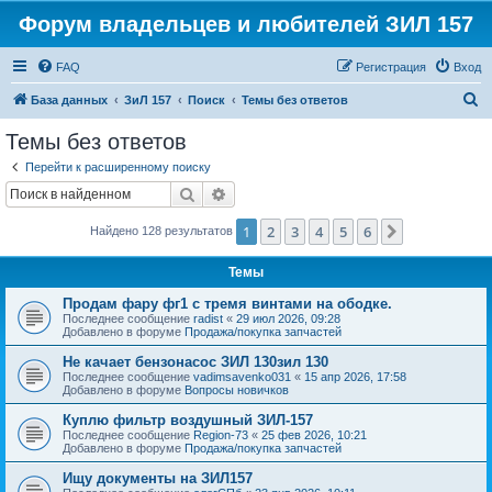
Форум владельцев и любителей ЗИЛ 157
FAQ
Регистрация
Вход
П
База данных
ЗиЛ 157
Поиск
Темы без ответов
о
Темы без ответов
и
Перейти к расширенному поиску
с
Поиск
Расширенный поиск
к
1
2
3
4
5
6
След.
Найдено 128 результатов
Темы
Продам фару фг1 с тремя винтами на ободке.
Последнее сообщение
radist
«
29 июл 2026, 09:28
Добавлено в форуме
Продажа/покупка запчастей
Не качает бензонасос ЗИЛ 130зил 130
Последнее сообщение
vadimsavenko031
«
15 апр 2026, 17:58
Добавлено в форуме
Вопросы новичков
Куплю фильтр воздушный ЗИЛ-157
Последнее сообщение
Region-73
«
25 фев 2026, 10:21
Добавлено в форуме
Продажа/покупка запчастей
Ищу документы на ЗИЛ157