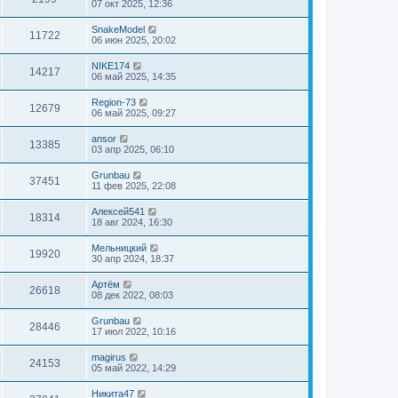
о
о
07 окт 2025, 12:36
е
о
д
б
с
с
м
н
р
щ
л
о
т
П
SnakeModel
с
е
е
П
11722
е
о
о
о
06 июн 2025, 20:02
е
н
о
д
б
р
с
с
м
и
н
р
щ
л
о
т
е
П
NIKE174
с
е
е
П
14217
е
ы
о
о
о
06 май 2025, 14:35
е
н
о
д
б
р
с
с
м
и
н
р
щ
л
о
т
е
П
Region-73
с
е
е
П
12679
е
ы
о
о
о
06 май 2025, 09:27
е
н
о
д
б
р
с
с
м
и
н
р
щ
л
о
т
е
П
ansor
с
е
е
П
13385
е
ы
о
о
о
03 апр 2025, 06:10
е
н
о
д
б
р
с
с
м
и
н
р
щ
л
о
т
е
П
Grunbau
с
е
е
П
37451
е
ы
о
о
о
11 фев 2025, 22:08
е
н
о
д
б
р
с
с
м
и
н
р
щ
л
о
т
е
П
Алексей541
с
е
е
П
18314
е
ы
о
о
о
18 авг 2024, 16:30
е
н
о
д
б
р
с
с
м
и
н
р
щ
л
о
т
е
П
Мельницкий
с
е
е
П
19920
е
ы
о
о
о
30 апр 2024, 18:37
е
н
о
д
б
р
с
с
м
и
н
р
щ
л
о
т
е
П
Артём
с
е
е
П
26618
е
ы
о
о
о
08 дек 2022, 08:03
е
н
о
д
б
р
с
с
м
и
н
р
щ
л
о
т
е
П
Grunbau
с
е
е
П
28446
е
ы
о
о
о
17 июл 2022, 10:16
е
н
о
д
б
р
с
с
м
и
н
р
щ
л
о
т
е
П
magirus
с
е
е
П
24153
е
ы
о
о
о
05 май 2022, 14:29
е
н
о
д
б
р
с
с
м
и
н
р
щ
л
о
т
е
П
Никита47
с
е
е