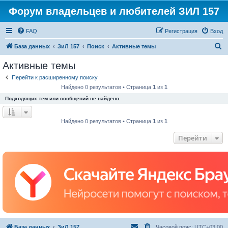
Форум владельцев и любителей ЗИЛ 157
FAQ
Регистрация
Вход
П
База данных
ЗиЛ 157
Поиск
Активные темы
о
Активные темы
и
Перейти к расширенному поиску
с
Найдено 0 результатов • Страница
1
из
1
к
Подходящих тем или сообщений не найдено.
Найдено 0 результатов • Страница
1
из
1
Перейти
База данных
ЗиЛ 157
Часовой пояс:
UTC+03:00