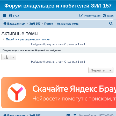
Форум владельцев и любителей ЗИЛ 157
FAQ
Регистрация
Вход
П
База данных
ЗиЛ 157
Поиск
Активные темы
о
Активные темы
и
Перейти к расширенному поиску
с
Найдено 0 результатов • Страница
1
из
1
к
Подходящих тем или сообщений не найдено.
Найдено 0 результатов • Страница
1
из
1
Перейти
База данных
ЗиЛ 157
Часовой пояс:
UTC+03:00