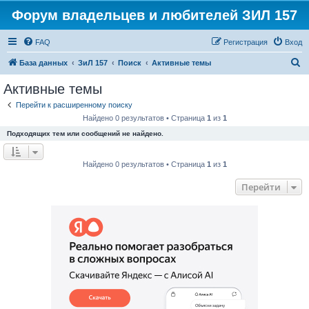
Форум владельцев и любителей ЗИЛ 157
FAQ
Регистрация
Вход
П
База данных
ЗиЛ 157
Поиск
Активные темы
о
Активные темы
и
Перейти к расширенному поиску
с
Найдено 0 результатов • Страница
1
из
1
к
Подходящих тем или сообщений не найдено.
Найдено 0 результатов • Страница
1
из
1
Перейти