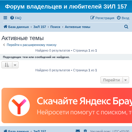
Форум владельцев и любителей ЗИЛ 157
FAQ
Регистрация
Вход
П
База данных
ЗиЛ 157
Поиск
Активные темы
о
Активные темы
и
Перейти к расширенному поиску
с
Найдено 0 результатов • Страница
1
из
1
к
Подходящих тем или сообщений не найдено.
Найдено 0 результатов • Страница
1
из
1
Перейти
База данных
ЗиЛ 157
Часовой пояс:
UTC+03:00