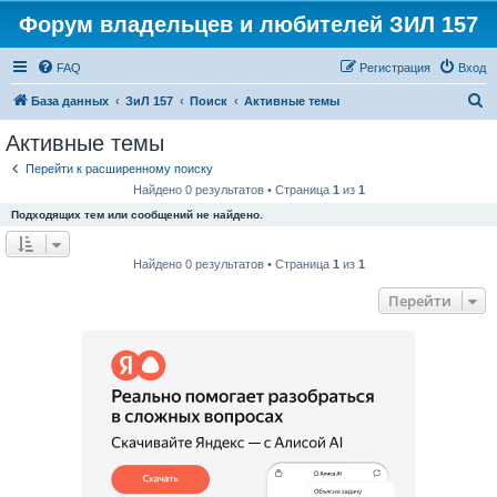
Форум владельцев и любителей ЗИЛ 157
FAQ
Регистрация
Вход
П
База данных
ЗиЛ 157
Поиск
Активные темы
о
Активные темы
и
Перейти к расширенному поиску
с
Найдено 0 результатов • Страница
1
из
1
к
Подходящих тем или сообщений не найдено.
Найдено 0 результатов • Страница
1
из
1
Перейти