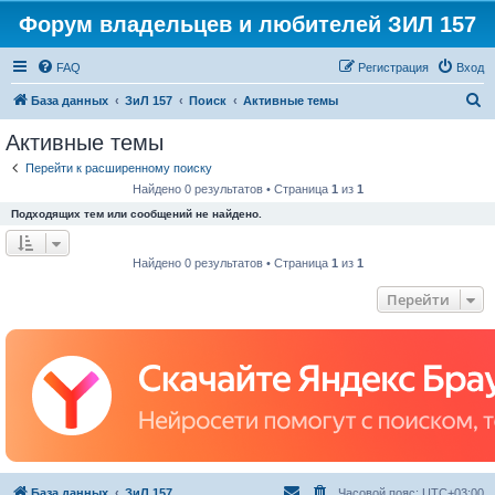
Форум владельцев и любителей ЗИЛ 157
FAQ
Регистрация
Вход
П
База данных
ЗиЛ 157
Поиск
Активные темы
о
Активные темы
и
Перейти к расширенному поиску
с
Найдено 0 результатов • Страница
1
из
1
к
Подходящих тем или сообщений не найдено.
Найдено 0 результатов • Страница
1
из
1
Перейти
База данных
ЗиЛ 157
Часовой пояс:
UTC+03:00