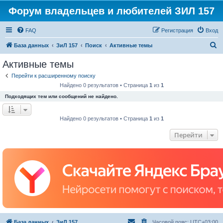
Форум владельцев и любителей ЗИЛ 157
FAQ
Регистрация
Вход
П
База данных
ЗиЛ 157
Поиск
Активные темы
о
Активные темы
и
Перейти к расширенному поиску
с
Найдено 0 результатов • Страница
1
из
1
к
Подходящих тем или сообщений не найдено.
Найдено 0 результатов • Страница
1
из
1
Перейти
База данных
ЗиЛ 157
Часовой пояс:
UTC+03:00