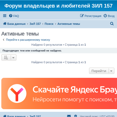
Форум владельцев и любителей ЗИЛ 157
FAQ
Регистрация
Вход
П
База данных
ЗиЛ 157
Поиск
Активные темы
о
Активные темы
и
Перейти к расширенному поиску
с
Найдено 0 результатов • Страница
1
из
1
к
Подходящих тем или сообщений не найдено.
Найдено 0 результатов • Страница
1
из
1
Перейти
База данных
ЗиЛ 157
Часовой пояс:
UTC+03:00