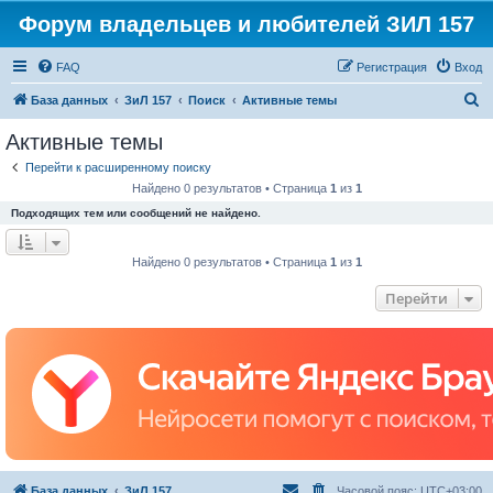
Форум владельцев и любителей ЗИЛ 157
FAQ
Регистрация
Вход
П
База данных
ЗиЛ 157
Поиск
Активные темы
о
Активные темы
и
Перейти к расширенному поиску
с
Найдено 0 результатов • Страница
1
из
1
к
Подходящих тем или сообщений не найдено.
Найдено 0 результатов • Страница
1
из
1
Перейти
База данных
ЗиЛ 157
Часовой пояс:
UTC+03:00