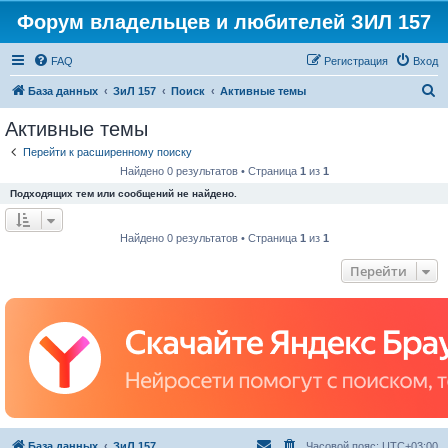
Форум владельцев и любителей ЗИЛ 157
FAQ
Регистрация
Вход
П
База данных
ЗиЛ 157
Поиск
Активные темы
о
Активные темы
и
Перейти к расширенному поиску
с
Найдено 0 результатов • Страница
1
из
1
к
Подходящих тем или сообщений не найдено.
Найдено 0 результатов • Страница
1
из
1
Перейти
База данных
ЗиЛ 157
Часовой пояс:
UTC+03:00