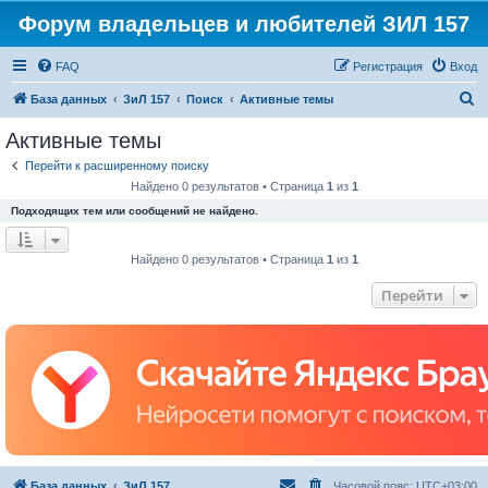
Форум владельцев и любителей ЗИЛ 157
FAQ
Регистрация
Вход
П
База данных
ЗиЛ 157
Поиск
Активные темы
о
Активные темы
и
Перейти к расширенному поиску
с
Найдено 0 результатов • Страница
1
из
1
к
Подходящих тем или сообщений не найдено.
Найдено 0 результатов • Страница
1
из
1
Перейти
База данных
ЗиЛ 157
Часовой пояс:
UTC+03:00