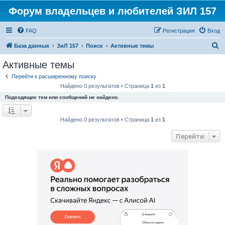
Форум владельцев и любителей ЗИЛ 157
FAQ
Регистрация
Вход
П
База данных
ЗиЛ 157
Поиск
Активные темы
о
Активные темы
и
Перейти к расширенному поиску
с
Найдено 0 результатов • Страница
1
из
1
к
Подходящих тем или сообщений не найдено.
Найдено 0 результатов • Страница
1
из
1
Перейти