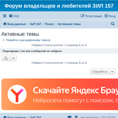
Форум владельцев и любителей ЗИЛ 157
FAQ
Регистрация
Вход
П
База данных
ЗиЛ 157
Поиск
Активные темы
о
Активные темы
и
Перейти к расширенному поиску
с
Найдено 0 результатов • Страница
1
из
1
к
Подходящих тем или сообщений не найдено.
Найдено 0 результатов • Страница
1
из
1
Перейти
База данных
ЗиЛ 157
Часовой пояс:
UTC+03:00