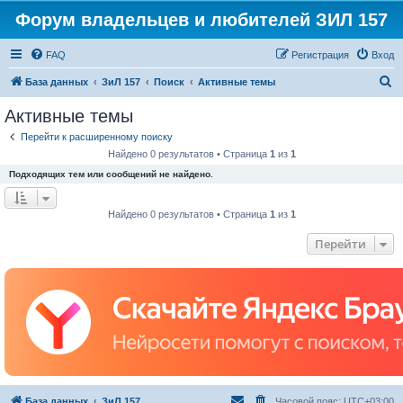
Форум владельцев и любителей ЗИЛ 157
FAQ
Регистрация
Вход
П
База данных
ЗиЛ 157
Поиск
Активные темы
о
Активные темы
и
Перейти к расширенному поиску
с
Найдено 0 результатов • Страница
1
из
1
к
Подходящих тем или сообщений не найдено.
Найдено 0 результатов • Страница
1
из
1
Перейти
База данных
ЗиЛ 157
Часовой пояс:
UTC+03:00