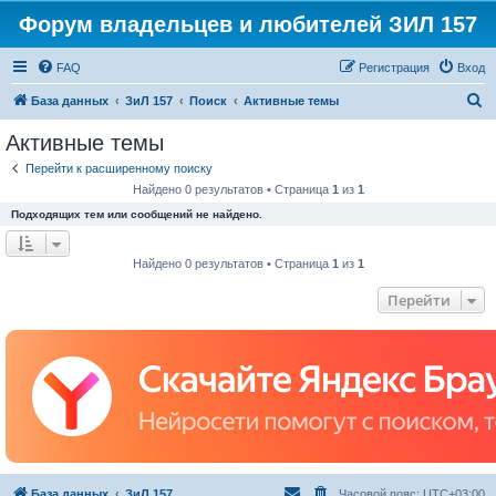
Форум владельцев и любителей ЗИЛ 157
FAQ
Регистрация
Вход
П
База данных
ЗиЛ 157
Поиск
Активные темы
о
Активные темы
и
Перейти к расширенному поиску
с
Найдено 0 результатов • Страница
1
из
1
к
Подходящих тем или сообщений не найдено.
Найдено 0 результатов • Страница
1
из
1
Перейти
База данных
ЗиЛ 157
Часовой пояс:
UTC+03:00