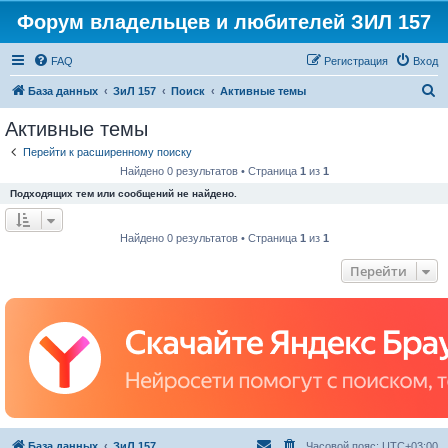
Форум владельцев и любителей ЗИЛ 157
FAQ
Регистрация
Вход
П
База данных
ЗиЛ 157
Поиск
Активные темы
о
Активные темы
и
Перейти к расширенному поиску
с
Найдено 0 результатов • Страница
1
из
1
к
Подходящих тем или сообщений не найдено.
Найдено 0 результатов • Страница
1
из
1
Перейти
База данных
ЗиЛ 157
Часовой пояс:
UTC+03:00