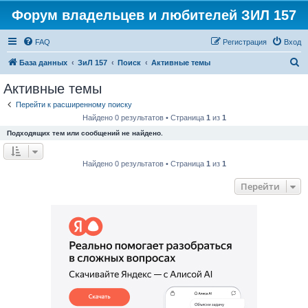
Форум владельцев и любителей ЗИЛ 157
FAQ
Регистрация
Вход
П
База данных
ЗиЛ 157
Поиск
Активные темы
о
Активные темы
и
Перейти к расширенному поиску
с
Найдено 0 результатов • Страница
1
из
1
к
Подходящих тем или сообщений не найдено.
Найдено 0 результатов • Страница
1
из
1
Перейти