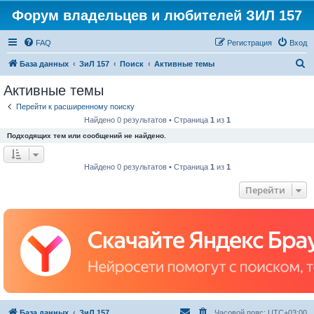
Форум владельцев и любителей ЗИЛ 157
FAQ
Регистрация
Вход
П
База данных
ЗиЛ 157
Поиск
Активные темы
о
Активные темы
и
Перейти к расширенному поиску
с
Найдено 0 результатов • Страница
1
из
1
к
Подходящих тем или сообщений не найдено.
Найдено 0 результатов • Страница
1
из
1
Перейти
База данных
ЗиЛ 157
Часовой пояс:
UTC+03:00