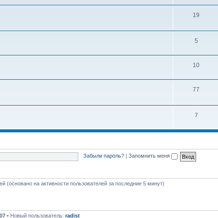
ы
е
Т
19
м
е
ы
м
Т
5
ы
е
Т
10
м
е
ы
Т
77
м
е
ы
м
Т
7
ы
е
м
ы
Забыли пароль?
|
Запомнить меня
тей (основано на активности пользователей за последние 5 минут)
07
• Новый пользователь:
radist