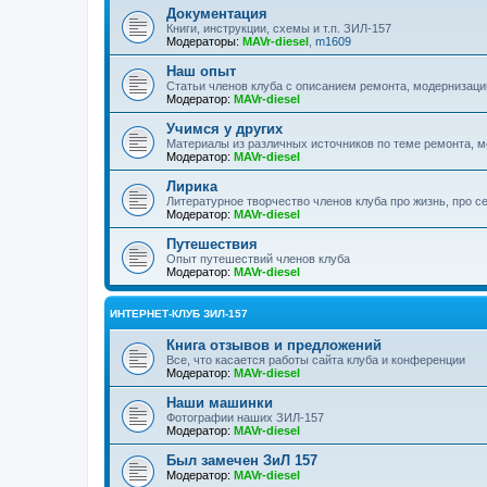
Документация
Книги, инструкции, схемы и т.п. ЗИЛ-157
Модераторы:
MAVr-diesel
,
m1609
Наш опыт
Статьи членов клуба с описанием ремонта, модернизаци
Модератор:
MAVr-diesel
Учимся у других
Материалы из различных источников по теме ремонта, 
Модератор:
MAVr-diesel
Лирика
Литературное творчество членов клуба про жизнь, про с
Модератор:
MAVr-diesel
Путешествия
Опыт путешествий членов клуба
Модератор:
MAVr-diesel
ИНТЕРНЕТ-КЛУБ ЗИЛ-157
Книга отзывов и предложений
Все, что касается работы сайта клуба и конференции
Модератор:
MAVr-diesel
Наши машинки
Фотографии наших ЗИЛ-157
Модератор:
MAVr-diesel
Был замечен ЗиЛ 157
Модератор:
MAVr-diesel