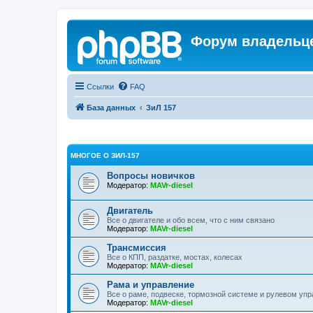
Форум владельце
Ссылки
FAQ
База данных
ЗиЛ 157
МНОГОЕ О ЗИЛ-157
Вопросы новичков
Модератор:
MAVr-diesel
Двигатель
Все о двигателе и обо всем, что с ним связано
Модератор:
MAVr-diesel
Трансмиссия
Все о КПП, раздатке, мостах, колесах
Модератор:
MAVr-diesel
Рама и управление
Все о раме, подвеске, тормозной системе и рулевом уп
Модератор:
MAVr-diesel