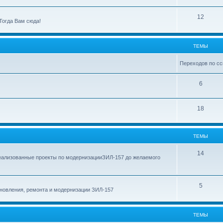
ы
е
м
Т
12
Тогда Вам сюда!
ы
е
м
ТЕМЫ
ы
Переходов по сс
Т
6
е
Т
18
м
е
ы
м
ТЕМЫ
ы
Т
14
еализованные проекты по модернизацииЗИЛ-157 до желаемого
е
м
Т
5
новления, ремонта и модернизации ЗИЛ-157
ы
е
м
ТЕМЫ