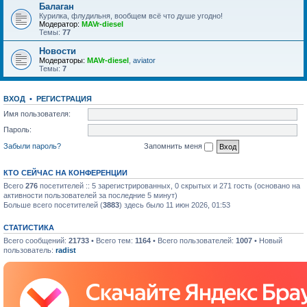
Балаган
Курилка, флудильня, вообщем всё что душе угодно!
Модератор:
MAVr-diesel
Темы:
77
Новости
Модераторы:
MAVr-diesel
,
aviator
Темы:
7
ВХОД
•
РЕГИСТРАЦИЯ
Имя пользователя:
Пароль:
Забыли пароль?
Запомнить меня
КТО СЕЙЧАС НА КОНФЕРЕНЦИИ
Всего
276
посетителей :: 5 зарегистрированных, 0 скрытых и 271 гость (основано на
активности пользователей за последние 5 минут)
Больше всего посетителей (
3883
) здесь было 11 июн 2026, 01:53
СТАТИСТИКА
Всего сообщений:
21733
• Всего тем:
1164
• Всего пользователей:
1007
• Новый
пользователь:
radist