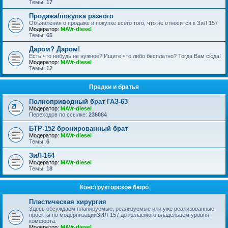
Темы:
17
Продажа/покупка разного
Объявления о продаже и покупке всего того, что не относится к ЗиЛ 157
Модератор:
MAVr-diesel
Темы:
65
Даром? Даром!
Есть что нибудь не нужное? Ищите что либо бесплатно? Тогда Вам сюда!
Модератор:
MAVr-diesel
Темы:
12
Предки и братья
Полноприводный брат ГАЗ-63
Модератор:
MAVr-diesel
Переходов по ссылке:
236084
БТР-152 бронированный брат
Модератор:
MAVr-diesel
Темы:
6
ЗиЛ-164
Модератор:
MAVr-diesel
Темы:
18
Конструкторское бюро
Пластическая хирургия
Здесь обсуждаем планируемые, реализуемые или уже реализованные
проекты по модернизацииЗИЛ-157 до желаемого владельцем уровня
комфорта.
Модератор:
MAVr-diesel