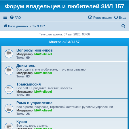
Форум владельцев и любителей ЗИЛ 157
FAQ
Регистрация
Вход
П
База данных
ЗиЛ 157
о
Текущее время: 07 авг 2026, 08:06
и
Многое о ЗИЛ-157
с
Вопросы новичков
к
Модератор:
MAVr-diesel
Темы:
69
Двигатель
Все о двигателе и обо всем, что с ним связано
Модератор:
MAVr-diesel
Темы:
83
Трансмиссия
Все о КПП, раздатке, мостах, колесах
Модератор:
MAVr-diesel
Темы:
80
Рама и управление
Все о раме, подвеске, тормозной системе и рулевом управлении
Модератор:
MAVr-diesel
Темы:
28
Кузов
Все о кузове, салоне.