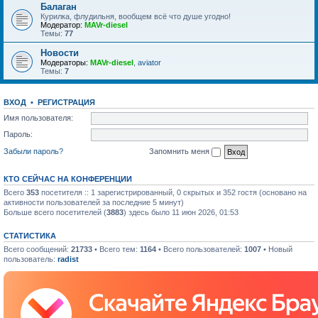
Балаган
Курилка, флудильня, вообщем всё что душе угодно!
Модератор:
MAVr-diesel
Темы:
77
Новости
Модераторы:
MAVr-diesel
,
aviator
Темы:
7
ВХОД
•
РЕГИСТРАЦИЯ
Имя пользователя:
Пароль:
Забыли пароль?
Запомнить меня
КТО СЕЙЧАС НА КОНФЕРЕНЦИИ
Всего
353
посетителя :: 1 зарегистрированный, 0 скрытых и 352 гостя (основано на
активности пользователей за последние 5 минут)
Больше всего посетителей (
3883
) здесь было 11 июн 2026, 01:53
СТАТИСТИКА
Всего сообщений:
21733
• Всего тем:
1164
• Всего пользователей:
1007
• Новый
пользователь:
radist