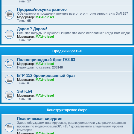
Темы:
17
Продажа/покупка разного
Объявления о продаже и покупке всего того, что не относится к ЗиЛ 157
Модератор:
MAVr-diesel
Темы:
65
Даром? Даром!
Есть что нибудь не нужное? Ищите что либо бесплатно? Тогда Вам сюда!
Модератор:
MAVr-diesel
Темы:
12
Предки и братья
Полноприводный брат ГАЗ-63
Модератор:
MAVr-diesel
Переходов по ссылке:
236148
БТР-152 бронированный брат
Модератор:
MAVr-diesel
Темы:
6
ЗиЛ-164
Модератор:
MAVr-diesel
Темы:
18
Конструкторское бюро
Пластическая хирургия
Здесь обсуждаем планируемые, реализуемые или уже реализованные
проекты по модернизацииЗИЛ-157 до желаемого владельцем уровня
комфорта.
Модератор:
MAVr-diesel