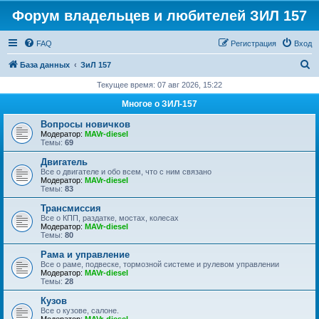
Форум владельцев и любителей ЗИЛ 157
FAQ
Регистрация
Вход
П
База данных
ЗиЛ 157
о
Текущее время: 07 авг 2026, 15:22
и
Многое о ЗИЛ-157
с
Вопросы новичков
к
Модератор:
MAVr-diesel
Темы:
69
Двигатель
Все о двигателе и обо всем, что с ним связано
Модератор:
MAVr-diesel
Темы:
83
Трансмиссия
Все о КПП, раздатке, мостах, колесах
Модератор:
MAVr-diesel
Темы:
80
Рама и управление
Все о раме, подвеске, тормозной системе и рулевом управлении
Модератор:
MAVr-diesel
Темы:
28
Кузов
Все о кузове, салоне.