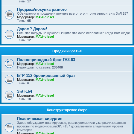
Темы:
17
Продажа/покупка разного
Объявления о продаже и покупке всего того, что не относится к ЗиЛ 157
Модератор:
MAVr-diesel
Темы:
65
Даром? Даром!
Есть что нибудь не нужное? Ищите что либо бесплатно? Тогда Вам сюда!
Модератор:
MAVr-diesel
Темы:
12
Предки и братья
Полноприводный брат ГАЗ-63
Модератор:
MAVr-diesel
Переходов по ссылке:
236408
БТР-152 бронированный брат
Модератор:
MAVr-diesel
Темы:
6
ЗиЛ-164
Модератор:
MAVr-diesel
Темы:
18
Конструкторское бюро
Пластическая хирургия
Здесь обсуждаем планируемые, реализуемые или уже реализованные
проекты по модернизацииЗИЛ-157 до желаемого владельцем уровня
комфорта.
Модератор:
MAVr-diesel