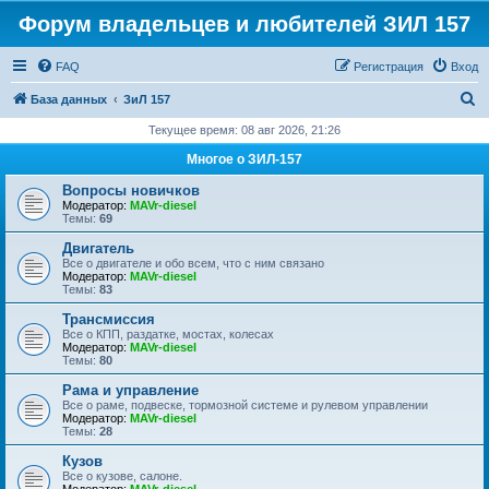
Форум владельцев и любителей ЗИЛ 157
FAQ
Регистрация
Вход
П
База данных
ЗиЛ 157
о
Текущее время: 08 авг 2026, 21:26
и
Многое о ЗИЛ-157
с
Вопросы новичков
к
Модератор:
MAVr-diesel
Темы:
69
Двигатель
Все о двигателе и обо всем, что с ним связано
Модератор:
MAVr-diesel
Темы:
83
Трансмиссия
Все о КПП, раздатке, мостах, колесах
Модератор:
MAVr-diesel
Темы:
80
Рама и управление
Все о раме, подвеске, тормозной системе и рулевом управлении
Модератор:
MAVr-diesel
Темы:
28
Кузов
Все о кузове, салоне.