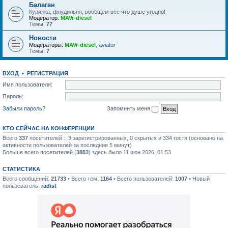
Балаган
Курилка, флудильня, вообщем всё что душе угодно!
Модератор:
MAVr-diesel
Темы:
77
Новости
Модераторы:
MAVr-diesel
,
aviator
Темы:
7
ВХОД
•
РЕГИСТРАЦИЯ
Имя пользователя:
Пароль:
Забыли пароль?
Запомнить меня
КТО СЕЙЧАС НА КОНФЕРЕНЦИИ
Всего
337
посетителей :: 3 зарегистрированных, 0 скрытых и 334 гостя (основано на
активности пользователей за последние 5 минут)
Больше всего посетителей (
3883
) здесь было 11 июн 2026, 01:53
СТАТИСТИКА
Всего сообщений:
21733
• Всего тем:
1164
• Всего пользователей:
1007
• Новый
пользователь:
radist