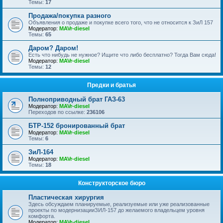
Темы:
17
Продажа/покупка разного
Объявления о продаже и покупке всего того, что не относится к ЗиЛ 157
Модератор:
MAVr-diesel
Темы:
65
Даром? Даром!
Есть что нибудь не нужное? Ищите что либо бесплатно? Тогда Вам сюда!
Модератор:
MAVr-diesel
Темы:
12
Предки и братья
Полноприводный брат ГАЗ-63
Модератор:
MAVr-diesel
Переходов по ссылке:
236106
БТР-152 бронированный брат
Модератор:
MAVr-diesel
Темы:
6
ЗиЛ-164
Модератор:
MAVr-diesel
Темы:
18
Конструкторское бюро
Пластическая хирургия
Здесь обсуждаем планируемые, реализуемые или уже реализованные
проекты по модернизацииЗИЛ-157 до желаемого владельцем уровня
комфорта.
Модератор:
MAVr-diesel