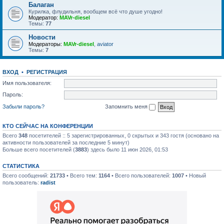
Балаган
Курилка, флудильня, вообщем всё что душе угодно!
Модератор:
MAVr-diesel
Темы:
77
Новости
Модераторы:
MAVr-diesel
,
aviator
Темы:
7
ВХОД
•
РЕГИСТРАЦИЯ
Имя пользователя:
Пароль:
Забыли пароль?
Запомнить меня
КТО СЕЙЧАС НА КОНФЕРЕНЦИИ
Всего
348
посетителей :: 5 зарегистрированных, 0 скрытых и 343 гостя (основано на
активности пользователей за последние 5 минут)
Больше всего посетителей (
3883
) здесь было 11 июн 2026, 01:53
СТАТИСТИКА
Всего сообщений:
21733
• Всего тем:
1164
• Всего пользователей:
1007
• Новый
пользователь:
radist