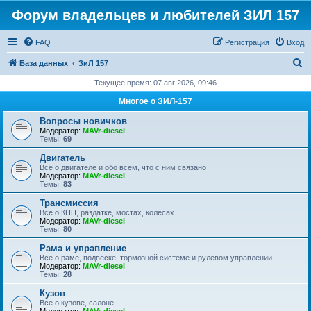
Форум владельцев и любителей ЗИЛ 157
FAQ
Регистрация
Вход
П
База данных
ЗиЛ 157
о
Текущее время: 07 авг 2026, 09:46
и
Многое о ЗИЛ-157
с
Вопросы новичков
к
Модератор:
MAVr-diesel
Темы:
69
Двигатель
Все о двигателе и обо всем, что с ним связано
Модератор:
MAVr-diesel
Темы:
83
Трансмиссия
Все о КПП, раздатке, мостах, колесах
Модератор:
MAVr-diesel
Темы:
80
Рама и управление
Все о раме, подвеске, тормозной системе и рулевом управлении
Модератор:
MAVr-diesel
Темы:
28
Кузов
Все о кузове, салоне.