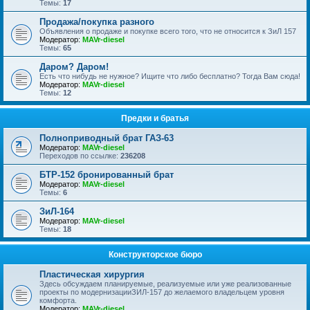
Темы:
17
Продажа/покупка разного
Объявления о продаже и покупке всего того, что не относится к ЗиЛ 157
Модератор:
MAVr-diesel
Темы:
65
Даром? Даром!
Есть что нибудь не нужное? Ищите что либо бесплатно? Тогда Вам сюда!
Модератор:
MAVr-diesel
Темы:
12
Предки и братья
Полноприводный брат ГАЗ-63
Модератор:
MAVr-diesel
Переходов по ссылке:
236208
БТР-152 бронированный брат
Модератор:
MAVr-diesel
Темы:
6
ЗиЛ-164
Модератор:
MAVr-diesel
Темы:
18
Конструкторское бюро
Пластическая хирургия
Здесь обсуждаем планируемые, реализуемые или уже реализованные
проекты по модернизацииЗИЛ-157 до желаемого владельцем уровня
комфорта.
Модератор:
MAVr-diesel