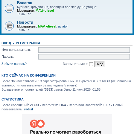
Балаган
Курилка, флудильня, вообщем всё что душе угодно!
Модератор:
MAVr-diesel
Темы:
77
Новости
Модераторы:
MAVr-diesel
,
aviator
Темы:
7
ВХОД
•
РЕГИСТРАЦИЯ
Имя пользователя:
Пароль:
Забыли пароль?
Запомнить меня
КТО СЕЙЧАС НА КОНФЕРЕНЦИИ
Всего
366
посетителей :: 3 зарегистрированных, 0 скрытых и 363 гостя (основано на
активности пользователей за последние 5 минут)
Больше всего посетителей (
3883
) здесь было 11 июн 2026, 01:53
СТАТИСТИКА
Всего сообщений:
21733
• Всего тем:
1164
• Всего пользователей:
1007
• Новый
пользователь:
radist