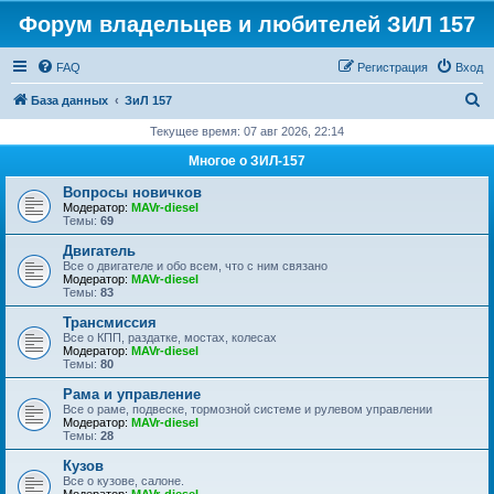
Форум владельцев и любителей ЗИЛ 157
FAQ
Регистрация
Вход
П
База данных
ЗиЛ 157
о
Текущее время: 07 авг 2026, 22:14
и
Многое о ЗИЛ-157
с
Вопросы новичков
к
Модератор:
MAVr-diesel
Темы:
69
Двигатель
Все о двигателе и обо всем, что с ним связано
Модератор:
MAVr-diesel
Темы:
83
Трансмиссия
Все о КПП, раздатке, мостах, колесах
Модератор:
MAVr-diesel
Темы:
80
Рама и управление
Все о раме, подвеске, тормозной системе и рулевом управлении
Модератор:
MAVr-diesel
Темы:
28
Кузов
Все о кузове, салоне.