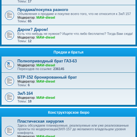
Темы:
17
Продажа/покупка разного
Объявления о продаже и покупке всего того, что не относится к ЗиЛ 157
Модератор:
MAVr-diesel
Темы:
65
Даром? Даром!
Есть что нибудь не нужное? Ищите что либо бесплатно? Тогда Вам сюда!
Модератор:
MAVr-diesel
Темы:
12
Предки и братья
Полноприводный брат ГАЗ-63
Модератор:
MAVr-diesel
Переходов по ссылке:
236145
БТР-152 бронированный брат
Модератор:
MAVr-diesel
Темы:
6
ЗиЛ-164
Модератор:
MAVr-diesel
Темы:
18
Конструкторское бюро
Пластическая хирургия
Здесь обсуждаем планируемые, реализуемые или уже реализованные
проекты по модернизацииЗИЛ-157 до желаемого владельцем уровня
комфорта.
Модератор:
MAVr-diesel