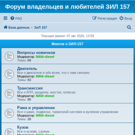
Форум владельцев и любителей ЗИЛ 157
FAQ
Регистрация
Вход
П
База данных
ЗиЛ 157
о
Текущее время: 07 авг 2026, 13:59
и
Многое о ЗИЛ-157
с
Вопросы новичков
к
Модератор:
MAVr-diesel
Темы:
69
Двигатель
Все о двигателе и обо всем, что с ним связано
Модератор:
MAVr-diesel
Темы:
83
Трансмиссия
Все о КПП, раздатке, мостах, колесах
Модератор:
MAVr-diesel
Темы:
80
Рама и управление
Все о раме, подвеске, тормозной системе и рулевом управлении
Модератор:
MAVr-diesel
Темы:
28
Кузов
Все о кузове, салоне.