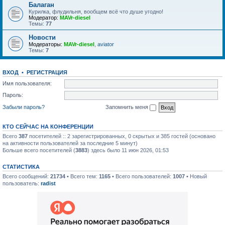
Балаган
Курилка, флудильня, вообщем всё что душе угодно!
Модератор:
MAVr-diesel
Темы:
77
Новости
Модераторы:
MAVr-diesel
,
aviator
Темы:
7
ВХОД
•
РЕГИСТРАЦИЯ
Имя пользователя:
Пароль:
Забыли пароль?
Запомнить меня
КТО СЕЙЧАС НА КОНФЕРЕНЦИИ
Всего
387
посетителей :: 2 зарегистрированных, 0 скрытых и 385 гостей (основано
на активности пользователей за последние 5 минут)
Больше всего посетителей (
3883
) здесь было 11 июн 2026, 01:53
СТАТИСТИКА
Всего сообщений:
21734
• Всего тем:
1165
• Всего пользователей:
1007
• Новый
пользователь:
radist