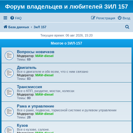
Форум владельцев и любителей ЗИЛ 157
FAQ
Регистрация
Вход
П
База данных
ЗиЛ 157
о
Текущее время: 06 авг 2026, 15:20
и
Многое о ЗИЛ-157
с
Вопросы новичков
к
Модератор:
MAVr-diesel
Темы:
69
Двигатель
Все о двигателе и обо всем, что с ним связано
Модератор:
MAVr-diesel
Темы:
83
Трансмиссия
Все о КПП, раздатке, мостах, колесах
Модератор:
MAVr-diesel
Темы:
80
Рама и управление
Все о раме, подвеске, тормозной системе и рулевом управлении
Модератор:
MAVr-diesel
Темы:
28
Кузов
Все о кузове, салоне.