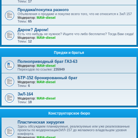
Темы:
17
Продажа/покупка разного
Объявления о продаже и покупке всего того, что не относится к ЗиЛ 157
Модератор:
MAVr-diesel
Темы:
65
Даром? Даром!
Есть что нибудь не нужное? Ищите что либо бесплатно? Тогда Вам сюда!
Модератор:
MAVr-diesel
Темы:
12
Предки и братья
Полноприводный брат ГАЗ-63
Модератор:
MAVr-diesel
Переходов по ссылке:
235949
БТР-152 бронированный брат
Модератор:
MAVr-diesel
Темы:
6
ЗиЛ-164
Модератор:
MAVr-diesel
Темы:
18
Конструкторское бюро
Пластическая хирургия
Здесь обсуждаем планируемые, реализуемые или уже реализованные
проекты по модернизацииЗИЛ-157 до желаемого владельцем уровня
комфорта.
Модератор:
MAVr-diesel