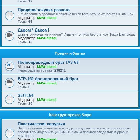
Темы:
17
Продажа/покупка разного
Объявления о продаже и покупке всего того, что не относится к ЗиЛ 157
Модератор:
MAVr-diesel
Темы:
65
Даром? Даром!
Есть что нибудь не нужное? Ищите что либо бесплатно? Тогда Вам сюда!
Модератор:
MAVr-diesel
Темы:
12
Предки и братья
Полноприводный брат ГАЗ-63
Модератор:
MAVr-diesel
Переходов по ссылке:
236241
БТР-152 бронированный брат
Модератор:
MAVr-diesel
Темы:
6
ЗиЛ-164
Модератор:
MAVr-diesel
Темы:
18
Конструкторское бюро
Пластическая хирургия
Здесь обсуждаем планируемые, реализуемые или уже реализованные
проекты по модернизацииЗИЛ-157 до желаемого владельцем уровня
комфорта.
Модератор:
MAVr-diesel