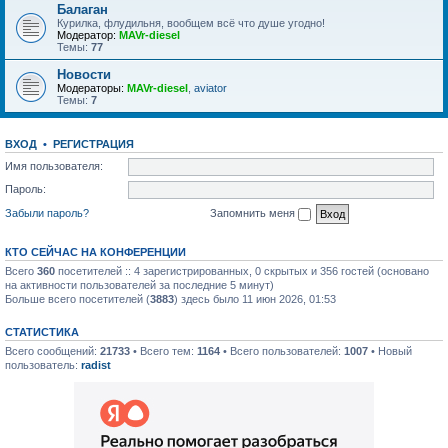
Балаган
Курилка, флудильня, вообщем всё что душе угодно!
Модератор:
MAVr-diesel
Темы:
77
Новости
Модераторы:
MAVr-diesel
,
aviator
Темы:
7
ВХОД
•
РЕГИСТРАЦИЯ
Имя пользователя:
Пароль:
Забыли пароль?
Запомнить меня
КТО СЕЙЧАС НА КОНФЕРЕНЦИИ
Всего
360
посетителей :: 4 зарегистрированных, 0 скрытых и 356 гостей (основано
на активности пользователей за последние 5 минут)
Больше всего посетителей (
3883
) здесь было 11 июн 2026, 01:53
СТАТИСТИКА
Всего сообщений:
21733
• Всего тем:
1164
• Всего пользователей:
1007
• Новый
пользователь:
radist