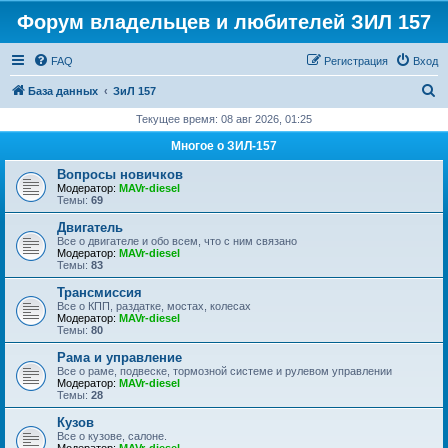
Форум владельцев и любителей ЗИЛ 157
FAQ
Регистрация
Вход
П
База данных
ЗиЛ 157
о
Текущее время: 08 авг 2026, 01:25
и
Многое о ЗИЛ-157
с
Вопросы новичков
к
Модератор:
MAVr-diesel
Темы:
69
Двигатель
Все о двигателе и обо всем, что с ним связано
Модератор:
MAVr-diesel
Темы:
83
Трансмиссия
Все о КПП, раздатке, мостах, колесах
Модератор:
MAVr-diesel
Темы:
80
Рама и управление
Все о раме, подвеске, тормозной системе и рулевом управлении
Модератор:
MAVr-diesel
Темы:
28
Кузов
Все о кузове, салоне.