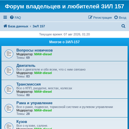
Форум владельцев и любителей ЗИЛ 157
FAQ
Регистрация
Вход
П
База данных
ЗиЛ 157
о
Текущее время: 07 авг 2026, 01:20
и
Многое о ЗИЛ-157
с
Вопросы новичков
к
Модератор:
MAVr-diesel
Темы:
69
Двигатель
Все о двигателе и обо всем, что с ним связано
Модератор:
MAVr-diesel
Темы:
83
Трансмиссия
Все о КПП, раздатке, мостах, колесах
Модератор:
MAVr-diesel
Темы:
80
Рама и управление
Все о раме, подвеске, тормозной системе и рулевом управлении
Модератор:
MAVr-diesel
Темы:
28
Кузов
Все о кузове, салоне.