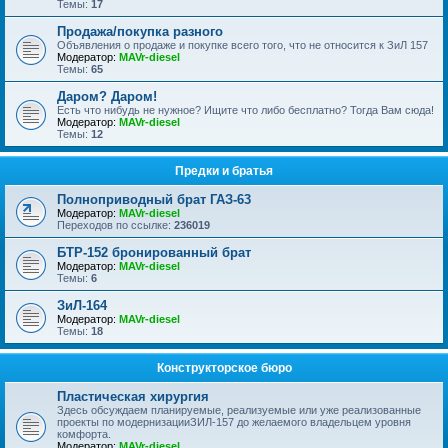
Темы:
17
Продажа/покупка разного
Объявления о продаже и покупке всего того, что не относится к ЗиЛ 157
Модератор:
MAVr-diesel
Темы:
65
Даром? Даром!
Есть что нибудь не нужное? Ищите что либо бесплатно? Тогда Вам сюда!
Модератор:
MAVr-diesel
Темы:
12
Предки и братья
Полноприводный брат ГАЗ-63
Модератор:
MAVr-diesel
Переходов по ссылке:
236019
БТР-152 бронированный брат
Модератор:
MAVr-diesel
Темы:
6
ЗиЛ-164
Модератор:
MAVr-diesel
Темы:
18
Конструкторское бюро
Пластическая хирургия
Здесь обсуждаем планируемые, реализуемые или уже реализованные
проекты по модернизацииЗИЛ-157 до желаемого владельцем уровня
комфорта.
Модератор:
MAVr-diesel