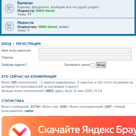
Балаган
Курилка, флудильня, вообщем всё что душе угодно!
Модератор:
MAVr-diesel
Темы:
77
Новости
Модераторы:
MAVr-diesel
,
aviator
Темы:
7
ВХОД
•
РЕГИСТРАЦИЯ
Имя пользователя:
Пароль:
Забыли пароль?
Запомнить меня
КТО СЕЙЧАС НА КОНФЕРЕНЦИИ
Всего
325
посетителей :: 3 зарегистрированных, 0 скрытых и 322 гостя (основано на
активности пользователей за последние 5 минут)
Больше всего посетителей (
3883
) здесь было 11 июн 2026, 01:53
СТАТИСТИКА
Всего сообщений:
21734
• Всего тем:
1165
• Всего пользователей:
1007
• Новый
пользователь:
radist