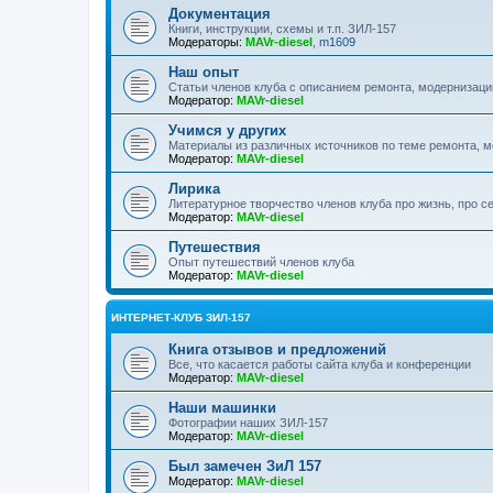
Документация
Книги, инструкции, схемы и т.п. ЗИЛ-157
Модераторы:
MAVr-diesel
,
m1609
Наш опыт
Статьи членов клуба с описанием ремонта, модернизаци
Модератор:
MAVr-diesel
Учимся у других
Материалы из различных источников по теме ремонта, 
Модератор:
MAVr-diesel
Лирика
Литературное творчество членов клуба про жизнь, про с
Модератор:
MAVr-diesel
Путешествия
Опыт путешествий членов клуба
Модератор:
MAVr-diesel
ИНТЕРНЕТ-КЛУБ ЗИЛ-157
Книга отзывов и предложений
Все, что касается работы сайта клуба и конференции
Модератор:
MAVr-diesel
Наши машинки
Фотографии наших ЗИЛ-157
Модератор:
MAVr-diesel
Был замечен ЗиЛ 157
Модератор:
MAVr-diesel