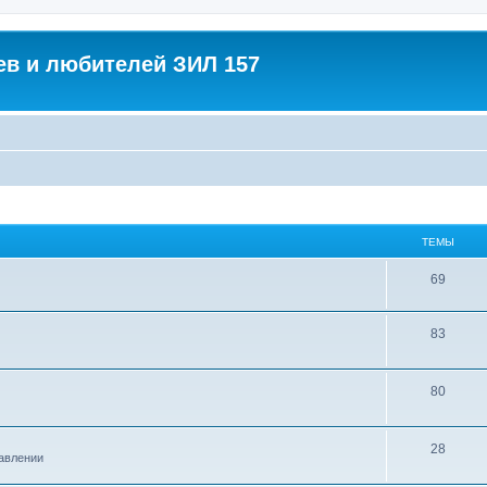
в и любителей ЗИЛ 157
ТЕМЫ
Т
69
е
Т
83
м
е
ы
м
Т
80
ы
е
м
Т
28
равлении
ы
е