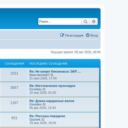
Поиск
Расширенный по
Регистрация
Вход
Текущее время: 09 авг 2026, 08:44
СООБЩЕНИЯ
ПОСЛЕДНЕЕ СООБЩЕНИЕ
П
Re: Не качает бензонасос ЗИЛ …
С
1551
о
П
Константин67
с
е
21 июн 2026, 17:54
о
л
р
е
е
П
Re: Изготовление прокладок
С
3067
о
д
й
о
П
Grunbau
н
т
с
е
10 апр 2026, 01:50
о
б
е
и
л
р
е
к
е
е
П
Re: Длина карданных валов
о
с
п
С
1167
щ
д
й
о
П
Gwudion
о
о
н
т
с
е
05 дек 2024, 13:43
о
с
б
е
и
о
е
л
р
б
л
е
к
е
е
щ
П
е
Re: Рессоры передние
с
п
щ
о
С
н
651
д
й
е
о
П
д
Qazbek
о
о
н
т
н
с
е
н
19 апр 2026, 19:26
о
с
е
б
е
и
о
и
и
л
р
е
б
л
е
к