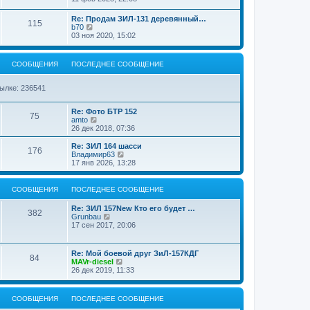
о
и
е
б
е
и
о
и
е
л
р
б
л
о
е
к
е
м
е
е
щ
е
б
П
Re: Продам ЗИЛ-131 деревянный…
я
с
п
н
щ
у
о
С
115
д
й
е
д
щ
о
П
b70
о
о
с
н
т
н
н
е
с
е
03 ноя 2020, 15:02
о
с
о
и
е
б
е
и
о
и
е
н
л
р
б
л
о
е
к
е
м
и
е
е
щ
е
б
я
с
п
н
щ
у
о
ю
д
й
е
д
щ
СООБЩЕНИЯ
о
ПОСЛЕДНЕЕ СООБЩЕНИЕ
о
с
н
т
н
н
е
о
с
о
и
е
б
е
и
и
е
н
б
л
о
е
к
е
м
и
ылке: 236541
щ
е
б
я
с
п
н
щ
у
ю
е
д
щ
о
о
с
н
н
е
о
с
П
о
и
Re: Фото БТР 152
е
и
е
С
75
н
б
л
о
П
о
amto
е
м
и
щ
е
с
е
б
26 дек 2018, 07:36
я
н
у
ю
о
е
д
л
р
щ
с
н
н
е
е
е
П
Re: ЗИЛ 164 шасси
о
и
С
176
о
и
е
д
й
н
о
П
Владимир63
о
е
м
н
т
и
с
е
17 янв 2026, 13:28
б
я
о
у
б
е
и
ю
л
р
щ
с
е
к
е
е
е
о
о
с
п
щ
д
й
н
СООБЩЕНИЯ
ПОСЛЕДНЕЕ СООБЩЕНИЕ
о
о
о
н
т
и
б
о
с
б
е
и
е
ю
П
Re: ЗИЛ 157New Кто его будет …
щ
б
л
С
е
к
382
о
П
Grunbau
е
щ
е
с
п
щ
н
с
е
17 сен 2017, 20:06
н
е
д
о
о
о
л
р
и
н
н
о
с
е
и
е
е
ю
и
е
б
л
о
д
й
е
м
П
щ
Re: Мой боевой друг ЗиЛ-157КДГ
е
С
84
н
н
т
я
у
о
П
е
MAVr-diesel
д
б
е
и
с
с
е
н
26 дек 2019, 11:33
н
е
к
о
и
о
л
р
и
е
с
п
щ
о
е
е
е
м
о
о
о
я
б
д
й
у
СООБЩЕНИЯ
о
ПОСЛЕДНЕЕ СООБЩЕНИЕ
с
е
щ
н
т
с
б
л
е