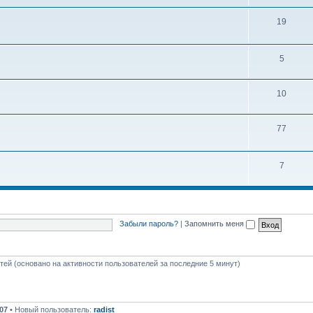
ы
е
Т
19
м
е
ы
м
Т
5
ы
е
Т
10
м
е
ы
Т
77
м
е
ы
м
Т
7
ы
е
м
ы
Забыли пароль?
|
Запомнить меня
стей (основано на активности пользователей за последние 5 минут)
07
• Новый пользователь:
radist