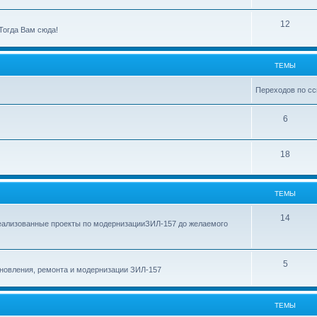
ы
е
м
Т
12
Тогда Вам сюда!
ы
е
м
ТЕМЫ
ы
Переходов по сс
Т
6
е
Т
18
м
е
ы
м
ТЕМЫ
ы
Т
14
еализованные проекты по модернизацииЗИЛ-157 до желаемого
е
м
Т
5
новления, ремонта и модернизации ЗИЛ-157
ы
е
м
ТЕМЫ