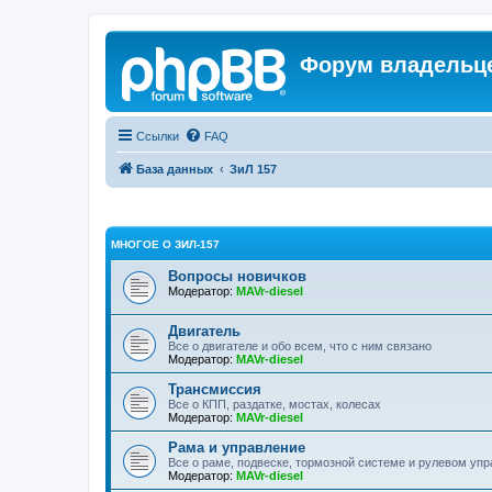
Форум владельце
Ссылки
FAQ
База данных
ЗиЛ 157
МНОГОЕ О ЗИЛ-157
Вопросы новичков
Модератор:
MAVr-diesel
Двигатель
Все о двигателе и обо всем, что с ним связано
Модератор:
MAVr-diesel
Трансмиссия
Все о КПП, раздатке, мостах, колесах
Модератор:
MAVr-diesel
Рама и управление
Все о раме, подвеске, тормозной системе и рулевом уп
Модератор:
MAVr-diesel