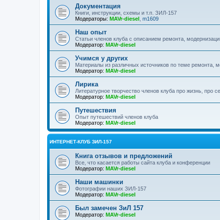
Документация
Книги, инструкции, схемы и т.п. ЗИЛ-157
Модераторы:
MAVr-diesel
,
m1609
Наш опыт
Статьи членов клуба с описанием ремонта, модернизаци
Модератор:
MAVr-diesel
Учимся у других
Материалы из различных источников по теме ремонта, 
Модератор:
MAVr-diesel
Лирика
Литературное творчество членов клуба про жизнь, про с
Модератор:
MAVr-diesel
Путешествия
Опыт путешествий членов клуба
Модератор:
MAVr-diesel
ИНТЕРНЕТ-КЛУБ ЗИЛ-157
Книга отзывов и предложений
Все, что касается работы сайта клуба и конференции
Модератор:
MAVr-diesel
Наши машинки
Фотографии наших ЗИЛ-157
Модератор:
MAVr-diesel
Был замечен ЗиЛ 157
Модератор:
MAVr-diesel