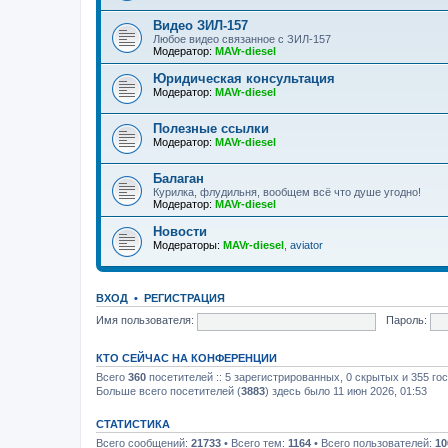
Видео ЗИЛ-157
Любое видео связанное с ЗИЛ-157
Модератор:
MAVr-diesel
Юридическая консультация
Модератор:
MAVr-diesel
Полезные ссылки
Модератор:
MAVr-diesel
Балаган
Курилка, флудильня, вообщем всё что душе угодно!
Модератор:
MAVr-diesel
Новости
Модераторы:
MAVr-diesel
,
aviator
ВХОД
•
РЕГИСТРАЦИЯ
Имя пользователя:
Пароль:
КТО СЕЙЧАС НА КОНФЕРЕНЦИИ
Всего
360
посетителей :: 5 зарегистрированных, 0 скрытых и 355 го
Больше всего посетителей (
3883
) здесь было 11 июн 2026, 01:53
СТАТИСТИКА
Всего сообщений:
21733
• Всего тем:
1164
• Всего пользователей:
10