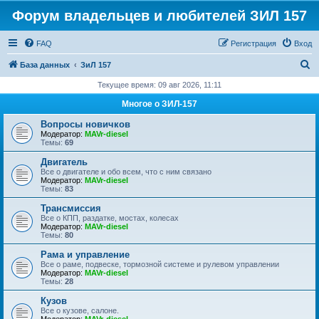
Форум владельцев и любителей ЗИЛ 157
FAQ
Регистрация
Вход
П
База данных
ЗиЛ 157
о
Текущее время: 09 авг 2026, 11:11
и
Многое о ЗИЛ-157
с
Вопросы новичков
к
Модератор:
MAVr-diesel
Темы:
69
Двигатель
Все о двигателе и обо всем, что с ним связано
Модератор:
MAVr-diesel
Темы:
83
Трансмиссия
Все о КПП, раздатке, мостах, колесах
Модератор:
MAVr-diesel
Темы:
80
Рама и управление
Все о раме, подвеске, тормозной системе и рулевом управлении
Модератор:
MAVr-diesel
Темы:
28
Кузов
Все о кузове, салоне.