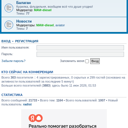
Балаган
Курилка, флудильня, вообщем всё что душе угодно!
Модератор:
MAVr-diesel
Темы:
77
Новости
Модераторы:
MAVr-diesel
,
aviator
Темы:
7
ВХОД
•
РЕГИСТРАЦИЯ
Имя пользователя:
Пароль:
Забыли пароль?
Запомнить меня
КТО СЕЙЧАС НА КОНФЕРЕНЦИИ
Всего
303
посетителя :: 4 зарегистрированных, 0 скрытых и 299 гостей (основано на
активности пользователей за последние 5 минут)
Больше всего посетителей (
3883
) здесь было 11 июн 2026, 01:53
СТАТИСТИКА
Всего сообщений:
21733
• Всего тем:
1164
• Всего пользователей:
1007
• Новый
пользователь:
radist