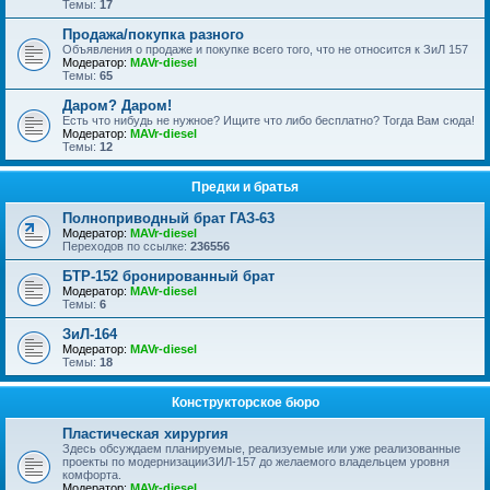
Темы:
17
Продажа/покупка разного
Объявления о продаже и покупке всего того, что не относится к ЗиЛ 157
Модератор:
MAVr-diesel
Темы:
65
Даром? Даром!
Есть что нибудь не нужное? Ищите что либо бесплатно? Тогда Вам сюда!
Модератор:
MAVr-diesel
Темы:
12
Предки и братья
Полноприводный брат ГАЗ-63
Модератор:
MAVr-diesel
Переходов по ссылке:
236556
БТР-152 бронированный брат
Модератор:
MAVr-diesel
Темы:
6
ЗиЛ-164
Модератор:
MAVr-diesel
Темы:
18
Конструкторское бюро
Пластическая хирургия
Здесь обсуждаем планируемые, реализуемые или уже реализованные
проекты по модернизацииЗИЛ-157 до желаемого владельцем уровня
комфорта.
Модератор:
MAVr-diesel