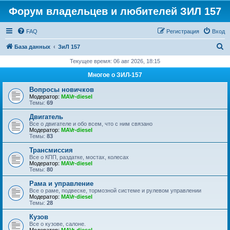
Форум владельцев и любителей ЗИЛ 157
FAQ
Регистрация
Вход
П
База данных
ЗиЛ 157
о
Текущее время: 06 авг 2026, 18:15
и
Многое о ЗИЛ-157
с
Вопросы новичков
к
Модератор:
MAVr-diesel
Темы:
69
Двигатель
Все о двигателе и обо всем, что с ним связано
Модератор:
MAVr-diesel
Темы:
83
Трансмиссия
Все о КПП, раздатке, мостах, колесах
Модератор:
MAVr-diesel
Темы:
80
Рама и управление
Все о раме, подвеске, тормозной системе и рулевом управлении
Модератор:
MAVr-diesel
Темы:
28
Кузов
Все о кузове, салоне.