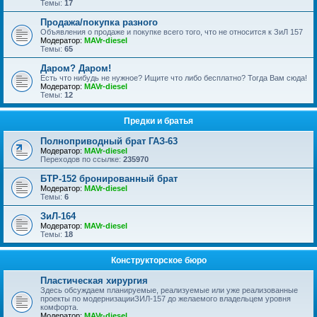
Темы:
17
Продажа/покупка разного
Объявления о продаже и покупке всего того, что не относится к ЗиЛ 157
Модератор:
MAVr-diesel
Темы:
65
Даром? Даром!
Есть что нибудь не нужное? Ищите что либо бесплатно? Тогда Вам сюда!
Модератор:
MAVr-diesel
Темы:
12
Предки и братья
Полноприводный брат ГАЗ-63
Модератор:
MAVr-diesel
Переходов по ссылке:
235970
БТР-152 бронированный брат
Модератор:
MAVr-diesel
Темы:
6
ЗиЛ-164
Модератор:
MAVr-diesel
Темы:
18
Конструкторское бюро
Пластическая хирургия
Здесь обсуждаем планируемые, реализуемые или уже реализованные
проекты по модернизацииЗИЛ-157 до желаемого владельцем уровня
комфорта.
Модератор:
MAVr-diesel