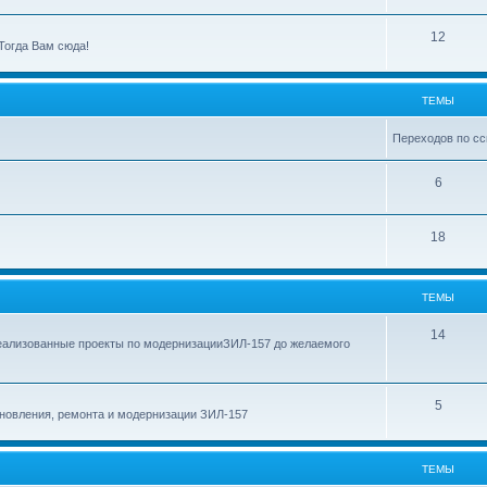
ы
е
м
Т
12
Тогда Вам сюда!
ы
е
м
ТЕМЫ
ы
Переходов по сс
Т
6
е
Т
18
м
е
ы
м
ТЕМЫ
ы
Т
14
еализованные проекты по модернизацииЗИЛ-157 до желаемого
е
м
Т
5
новления, ремонта и модернизации ЗИЛ-157
ы
е
м
ТЕМЫ