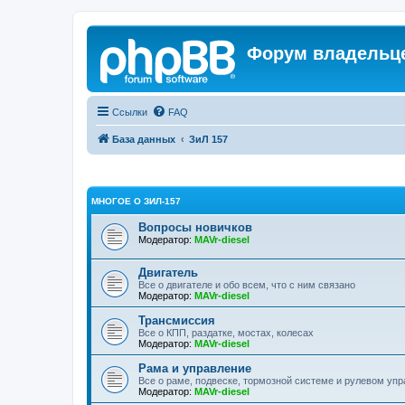
Форум владельце
Ссылки
FAQ
База данных
ЗиЛ 157
МНОГОЕ О ЗИЛ-157
Вопросы новичков
Модератор:
MAVr-diesel
Двигатель
Все о двигателе и обо всем, что с ним связано
Модератор:
MAVr-diesel
Трансмиссия
Все о КПП, раздатке, мостах, колесах
Модератор:
MAVr-diesel
Рама и управление
Все о раме, подвеске, тормозной системе и рулевом уп
Модератор:
MAVr-diesel