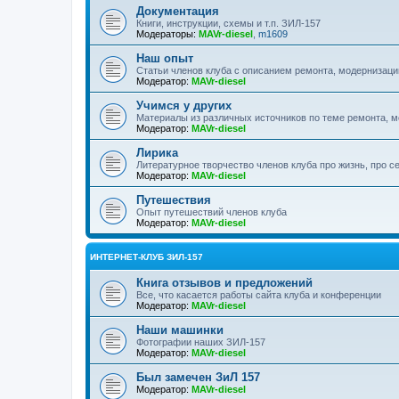
Документация
Книги, инструкции, схемы и т.п. ЗИЛ-157
Модераторы:
MAVr-diesel
,
m1609
Наш опыт
Статьи членов клуба с описанием ремонта, модернизаци
Модератор:
MAVr-diesel
Учимся у других
Материалы из различных источников по теме ремонта, 
Модератор:
MAVr-diesel
Лирика
Литературное творчество членов клуба про жизнь, про с
Модератор:
MAVr-diesel
Путешествия
Опыт путешествий членов клуба
Модератор:
MAVr-diesel
ИНТЕРНЕТ-КЛУБ ЗИЛ-157
Книга отзывов и предложений
Все, что касается работы сайта клуба и конференции
Модератор:
MAVr-diesel
Наши машинки
Фотографии наших ЗИЛ-157
Модератор:
MAVr-diesel
Был замечен ЗиЛ 157
Модератор:
MAVr-diesel