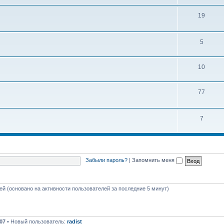
ы
е
Т
19
м
е
ы
м
Т
5
ы
е
Т
10
м
е
ы
Т
77
м
е
ы
м
Т
7
ы
е
м
ы
Забыли пароль?
|
Запомнить меня
тей (основано на активности пользователей за последние 5 минут)
07
• Новый пользователь:
radist