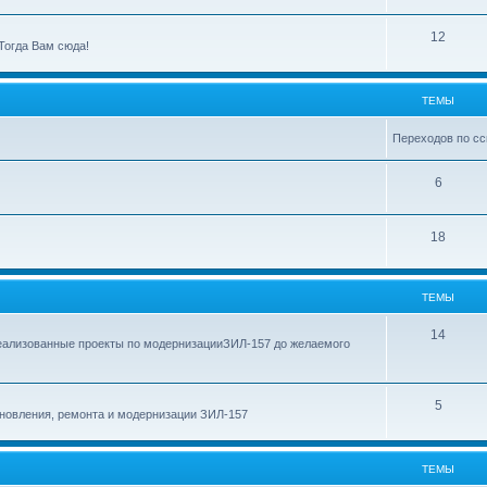
ы
е
м
Т
12
Тогда Вам сюда!
ы
е
м
ТЕМЫ
ы
Переходов по сс
Т
6
е
Т
18
м
е
ы
м
ТЕМЫ
ы
Т
14
еализованные проекты по модернизацииЗИЛ-157 до желаемого
е
м
Т
5
новления, ремонта и модернизации ЗИЛ-157
ы
е
м
ТЕМЫ