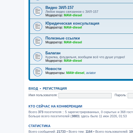
Видео ЗИЛ-157
Любое видео связанное с ЗИЛ-157
Модератор:
MAVr-diesel
Юридическая консультация
Модератор:
MAVr-diesel
Полезные ссылки
Модератор:
MAVr-diesel
Балаган
Курилка, флудильня, вообщем всё что душе угодно!
Модератор:
MAVr-diesel
Новости
Модераторы:
MAVr-diesel
,
aviator
ВХОД
•
РЕГИСТРАЦИЯ
Имя пользователя:
Пароль:
КТО СЕЙЧАС НА КОНФЕРЕНЦИИ
Всего
373
посетителя :: 5 зарегистрированных, 0 скрытых и 368 гос
Больше всего посетителей (
3883
) здесь было 11 июн 2026, 01:53
СТАТИСТИКА
Всего сообщений:
21733
• Всего тем:
1164
• Всего пользователей:
10