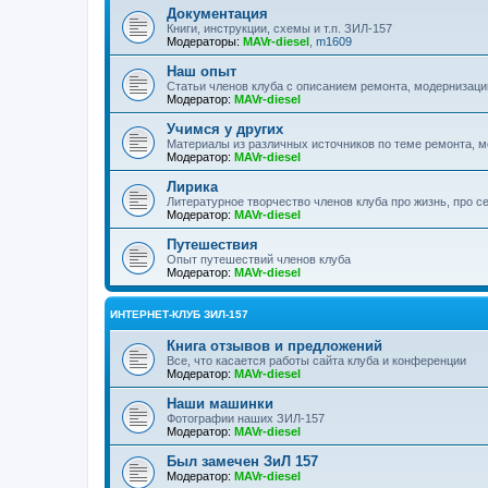
Документация
Книги, инструкции, схемы и т.п. ЗИЛ-157
Модераторы:
MAVr-diesel
,
m1609
Наш опыт
Статьи членов клуба с описанием ремонта, модернизаци
Модератор:
MAVr-diesel
Учимся у других
Материалы из различных источников по теме ремонта, 
Модератор:
MAVr-diesel
Лирика
Литературное творчество членов клуба про жизнь, про с
Модератор:
MAVr-diesel
Путешествия
Опыт путешествий членов клуба
Модератор:
MAVr-diesel
ИНТЕРНЕТ-КЛУБ ЗИЛ-157
Книга отзывов и предложений
Все, что касается работы сайта клуба и конференции
Модератор:
MAVr-diesel
Наши машинки
Фотографии наших ЗИЛ-157
Модератор:
MAVr-diesel
Был замечен ЗиЛ 157
Модератор:
MAVr-diesel