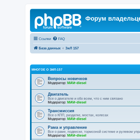
Форум владельце
Ссылки
FAQ
База данных
ЗиЛ 157
МНОГОЕ О ЗИЛ-157
Вопросы новичков
Модератор:
MAVr-diesel
Двигатель
Все о двигателе и обо всем, что с ним связано
Модератор:
MAVr-diesel
Трансмиссия
Все о КПП, раздатке, мостах, колесах
Модератор:
MAVr-diesel
Рама и управление
Все о раме, подвеске, тормозной системе и рулевом уп
Модератор:
MAVr-diesel