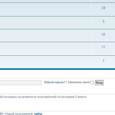
ы
е
Т
19
м
е
ы
м
Т
5
ы
е
Т
10
м
е
ы
Т
77
м
е
ы
м
Т
7
ы
е
м
ы
Забыли пароль?
|
Запомнить меня
тей (основано на активности пользователей за последние 5 минут)
07
• Новый пользователь:
radist